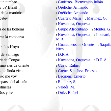
o un tumbao
Gutiérrez, Bienvenido Julián.
1
 pa' Brasil
Oréfiche, Armando
1
de la martinica
Oréfiche, Armando
1
 batey
Cuarteto Maisi
Martínez, G.
1
2
e
Kuvabana, Orquesta
1
 de las bolleras
Grupo Afrocubano
Montes, G
1
2
Kuvabana, Orquesta
Leonard,
1
2
rca la comparsa
M.B.
Guaracheos de Oriente
Saquit
1
2
ra los Hoyos
Ñico
 de Santiago
D.R.A.
1
it de Congas
Kuvabana, Orquesta
D.R.A.
1
2
rnavales de oriente
Cueto, Rafael
1
 que linda viene
Grenet Sánchez, Ernesto
1
vigo me voy
Lecuona, Ernesto
1
parsa del alacrán
Ramirez, S.
1
rdineras
Valdés, M.
1
os y tres
Ortiz, Rafael
1