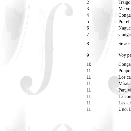
2
Traig
3
Me voy
4
Conga 
5
Por el
6
Nagu
7
Congas
8
Se ace
9
Voy pa
10
Conga
11
Poupor
11
Los ca
11
Mírala
11
Para 
11
La com
11
Las ja
11
Uno, D