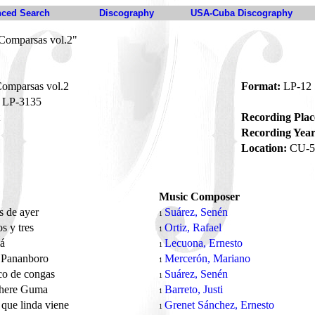
ced Search
Discography
USA-Cuba Discography
Comparsas vol.2"
omparsas vol.2
Format:
LP-12
LP-3135
Recording Plac
Recording Year
Location:
CU-5
Music Composer
s de ayer
Suárez, Senén
1
s y tres
Ortiz, Rafael
1
má
Lecuona, Ernesto
1
 Pananboro
Mercerón, Mariano
1
co de congas
Suárez, Senén
1
here Guma
Barreto, Justi
1
 que linda viene
Grenet Sánchez, Ernesto
1