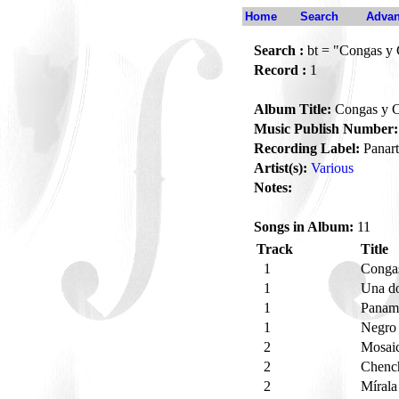
Home
Search
Advan
Search :
bt = "Congas y 
Record :
1
Album Title:
Congas y C
Music Publish Number:
Recording Label:
Panart
Artist(s):
Various
Notes:
Songs in Album:
11
Track
Title
1
Conga
1
Una do
1
Pana
1
Negro
2
Mosai
2
Chenc
2
Mírala