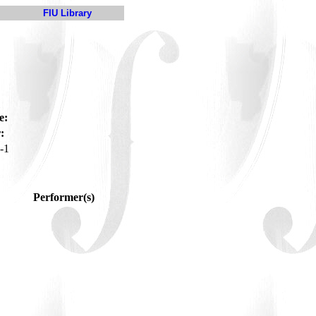
FIU Library
e:
:
-1
Performer(s)