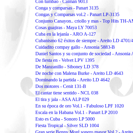
Con tumbao - Caimán 9013
Conga y comparsas - Panart 3135
Congas y Comparsas vol.2 - Panart LP-3135
Conjunto Canayon.. criollo y mas - Top Hits TH-
Cosas guajiras - Maya LY 70053
Cuba en la lejanía - ARO A-127
Cubanismo 62 éxitos de siempre - Areito LD 4701/
Cuidadito compay gallo - Ansonia 5883-B
Daniel Santos y su conjunto de sociedad - Ansoni
De fiesta en - Velvet LPV 1395
De Manzanillo - Siboney LD 378
De noche con Malena Burke - Areito LD 4643
Dominando la partida - Areito LD 4642
Dos motores - Cenit 131-B
El cantar tiene sentido - NCL 038
El tira y jala - ASA ALP 029
En su época de oro Vol.1 - Fabuloso LPF 1020
Escala en la Habana Vol.1 - Panart LP 2010
Esto es Cuba - Sonoro LP 5000
Fiesta Tropical - Silver SLD 1004
Gran serie Benny Moré sonero mayor Vol.2 - Arei