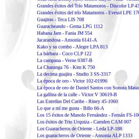
Grandes éxitos del Trío Matamoros - Discolor LP 4
Grandes éxitos del trío Matamoros - Evesol LPE 1
Guajiras - Teca LIS 708
Guaracheando - Gema LPG 1112
Habana Jam - Fania JM 554
Jacarandosa - Ansonia 6141-A
Kako y su combo - Alegre LPA 813
La bárbara - Coco CLP 122
La campana - Verne 0387-B
La Charanga 76 - Kim K 750
La decima guajira - Studio 3 SS-3317
La época de oro - Victor 102-01996
La época de oro de Daniel Santos con Sonora Mat
La gallina de la calle - Victor V 30619-B
Las Estrellas Del Caribe - Riney 45-1060
Lo que a mí me gusta - Billo 66-A
Los 15 éxitos de Manolo Fernández - Fernán FS-1
Los éxitos de Trio Urquiza - Camden CAM 007
Los Guaracheros de Oriente - Leda LP-188
Los guaracheros de Oriente - Ansonia ALP 1333