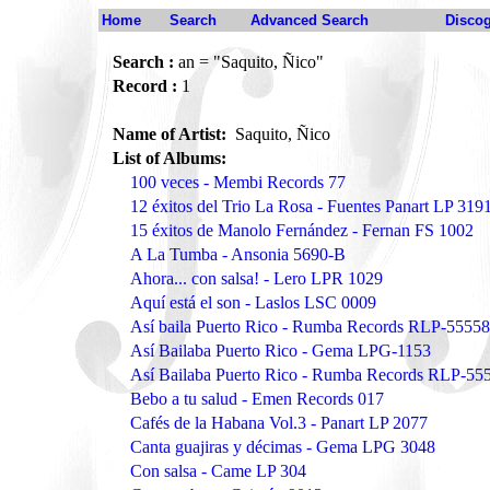
Home
Search
Advanced Search
Disco
Search :
an = "Saquito, Ñico"
Record :
1
Name of Artist:
Saquito, Ñico
List of Albums:
100 veces - Membi Records 77
12 éxitos del Trio La Rosa - Fuentes Panart LP 319
15 éxitos de Manolo Fernández - Fernan FS 1002
A La Tumba - Ansonia 5690-B
Ahora... con salsa! - Lero LPR 1029
Aquí está el son - Laslos LSC 0009
Así baila Puerto Rico - Rumba Records RLP-55558
Así Bailaba Puerto Rico - Gema LPG-1153
Así Bailaba Puerto Rico - Rumba Records RLP-55
Bebo a tu salud - Emen Records 017
Cafés de la Habana Vol.3 - Panart LP 2077
Canta guajiras y décimas - Gema LPG 3048
Con salsa - Came LP 304