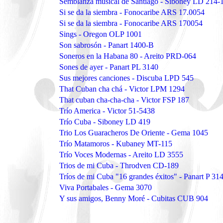
Semblanza musical de Santiago - Siboney LD 214-
Si se da la siembra - Fonocaribe ARS 17.0054
Si se da la siembra - Fonocaribe ARS 170054
Sings - Oregon OLP 1001
Son sabrosón - Panart 1400-B
Soneros en la Habana 80 - Areito PRD-064
Sones de ayer - Panart PL 3140
Sus mejores canciones - Discuba LPD 545
That Cuban cha chá - Victor LPM 1294
That cuban cha-cha-cha - Victor FSP 187
Trío America - Victor 51-5438
Trío Cuba - Siboney LD 419
Trio Los Guaracheros De Oriente - Gema 1045
Trío Matamoros - Kubaney MT-115
Trío Voces Modernas - Areito LD 3555
Trios de mi Cuba - Throdven CD-189
Tríos de mi Cuba "16 grandes éxitos" - Panart P 31
Viva Portabales - Gema 3070
Y sus amigos, Benny Moré - Cubitas CUB 904