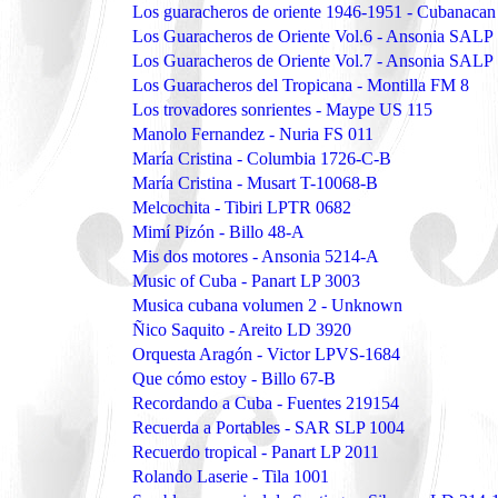
Los guaracheros de oriente 1946-1951 - Cubanac
Los Guaracheros de Oriente Vol.6 - Ansonia SALP
Los Guaracheros de Oriente Vol.7 - Ansonia SALP
Los Guaracheros del Tropicana - Montilla FM 8
Los trovadores sonrientes - Maype US 115
Manolo Fernandez - Nuria FS 011
María Cristina - Columbia 1726-C-B
María Cristina - Musart T-10068-B
Melcochita - Tibiri LPTR 0682
Mimí Pizón - Billo 48-A
Mis dos motores - Ansonia 5214-A
Music of Cuba - Panart LP 3003
Musica cubana volumen 2 - Unknown
Ñico Saquito - Areito LD 3920
Orquesta Aragón - Victor LPVS-1684
Que cómo estoy - Billo 67-B
Recordando a Cuba - Fuentes 219154
Recuerda a Portables - SAR SLP 1004
Recuerdo tropical - Panart LP 2011
Rolando Laserie - Tila 1001