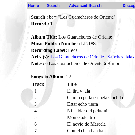
Home
Search
Advanced Search
Disco
Search :
bt = "Los Guaracheros de Oriente"
Record :
1
Album Title:
Los Guaracheros de Oriente
Music Publish Number:
LP-188
Recording Label:
Leda
Artist(s):
Los Guaracheros de Oriente
Sánchez, Max
Notes:
6 Los Guaracheros de Oriente 6 Bimbi
Songs in Album:
12
Track
Title
1
El tira y jala
2
Camina pa la escuela Cachita
3
Estar echo tierra
4
Ni hablar del peluquín
5
Monte adentro
6
El novio de Marcela
7
Con el cha cha cha