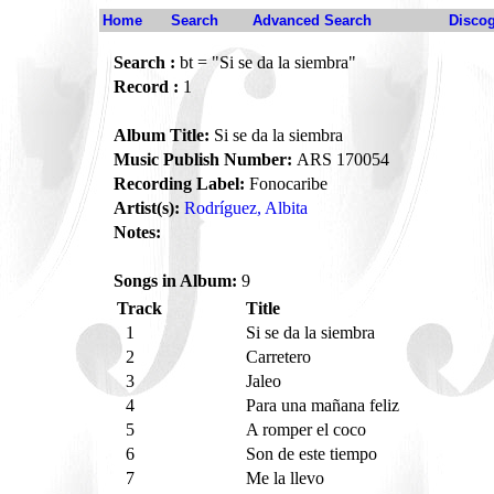
Home
Search
Advanced Search
Disco
Search :
bt = "Si se da la siembra"
Record :
1
Album Title:
Si se da la siembra
Music Publish Number:
ARS 170054
Recording Label:
Fonocaribe
Artist(s):
Rodríguez, Albita
Notes:
Songs in Album:
9
Track
Title
1
Si se da la siembra
2
Carretero
3
Jaleo
4
Para una mañana feliz
5
A romper el coco
6
Son de este tiempo
7
Me la llevo