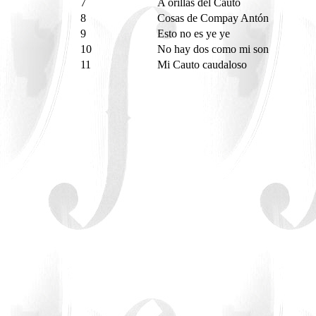
7
A orillas del Cauto
8
Cosas de Compay Antón
9
Esto no es ye ye
10
No hay dos como mi son
11
Mi Cauto caudaloso