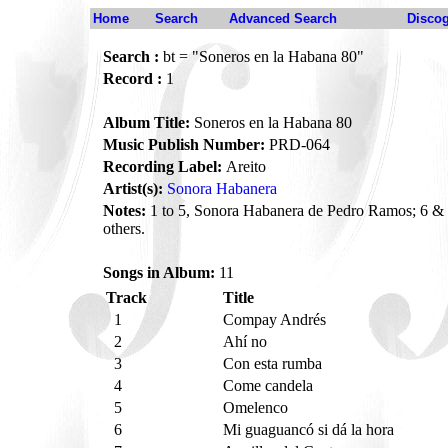
Home
Search
Advanced Search
Disco
Search :
bt = "Soneros en la Habana 80"
Record :
1
Album Title:
Soneros en la Habana 80
Music Publish Number:
PRD-064
Recording Label:
Areito
Artist(s):
Sonora Habanera
Notes:
1 to 5, Sonora Habanera de Pedro Ramos; 6 & 
others.
Songs in Album:
11
Track
Title
1
Compay Andrés
2
Ahí no
3
Con esta rumba
4
Come candela
5
Omelenco
6
Mi guaguancó si dá la hora