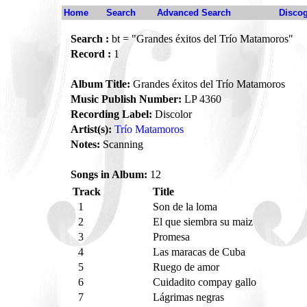
Home
Search
Advanced Search
Disco
Search :
bt = "Grandes éxitos del Trío Matamoros"
Record :
1
Album Title:
Grandes éxitos del Trío Matamoros
Music Publish Number:
LP 4360
Recording Label:
Discolor
Artist(s):
Trío Matamoros
Notes:
Scanning
Songs in Album:
12
Track
Title
1
Son de la loma
2
El que siembra su maiz
3
Promesa
4
Las maracas de Cuba
5
Ruego de amor
6
Cuidadito compay gallo
7
Lágrimas negras