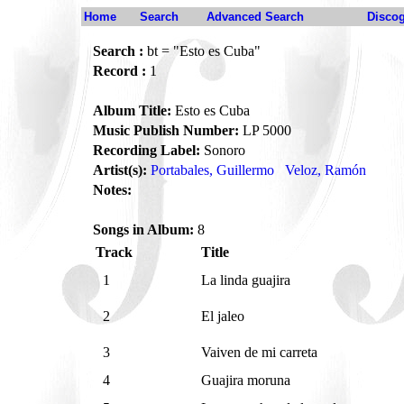
Home
Search
Advanced Search
Disco
Search :
bt = "Esto es Cuba"
Record :
1
Album Title:
Esto es Cuba
Music Publish Number:
LP 5000
Recording Label:
Sonoro
Artist(s):
Portabales, Guillermo
Veloz, Ramón
Notes:
Songs in Album:
8
Track
Title
1
La linda guajira
2
El jaleo
3
Vaiven de mi carreta
4
Guajira moruna