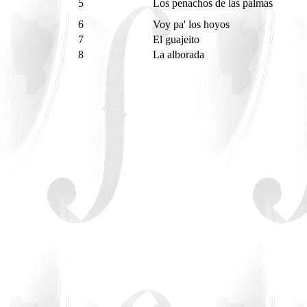
5
Los penachos de las palmas
6
Voy pa' los hoyos
7
El guajeito
8
La alborada