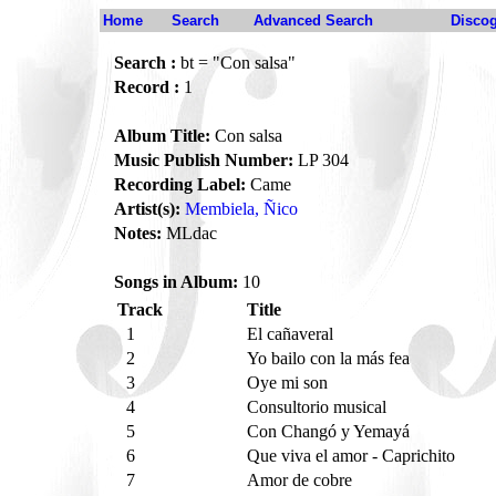
Home
Search
Advanced Search
Disco
Search :
bt = "Con salsa"
Record :
1
Album Title:
Con salsa
Music Publish Number:
LP 304
Recording Label:
Came
Artist(s):
Membiela, Ñico
Notes:
MLdac
Songs in Album:
10
Track
Title
1
El cañaveral
2
Yo bailo con la más fea
3
Oye mi son
4
Consultorio musical
5
Con Changó y Yemayá
6
Que viva el amor - Caprichito
7
Amor de cobre