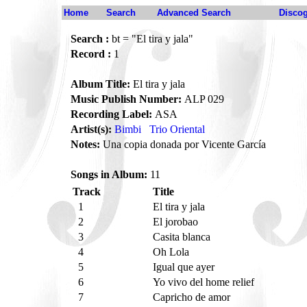
Home
Search
Advanced Search
Disco
Search :
bt = "El tira y jala"
Record :
1
Album Title:
El tira y jala
Music Publish Number:
ALP 029
Recording Label:
ASA
Artist(s):
Bimbi
Trio Oriental
Notes:
Una copia donada por Vicente García
Songs in Album:
11
Track
Title
1
El tira y jala
2
El jorobao
3
Casita blanca
4
Oh Lola
5
Igual que ayer
6
Yo vivo del home relief
7
Capricho de amor