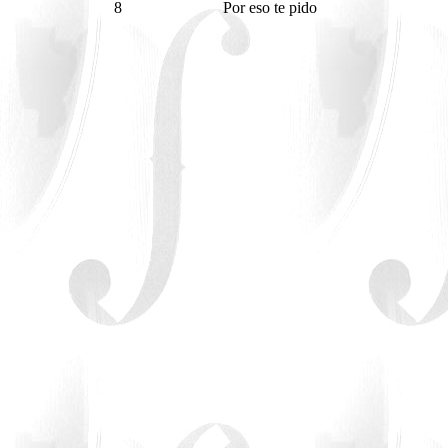
8
Por eso te pido