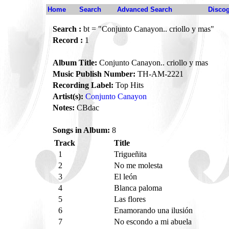
Home
Search
Advanced Search
Disco
Search :
bt = "Conjunto Canayon.. criollo y mas"
Record :
1
Album Title:
Conjunto Canayon.. criollo y mas
Music Publish Number:
TH-AM-2221
Recording Label:
Top Hits
Artist(s):
Conjunto Canayon
Notes:
CBdac
Songs in Album:
8
Track
Title
1
Trigueñita
2
No me molesta
3
El león
4
Blanca paloma
5
Las flores
6
Enamorando una ilusión
7
No escondo a mi abuela