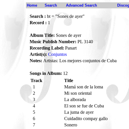
Home
Search
Advanced Search
Disco
Search :
bt = "Sones de ayer"
Record :
1
Album Title:
Sones de ayer
Music Publish Number:
PL 3140
Recording Label:
Panart
Artist(s):
Conjuntos
Notes:
Artistas: Los mejores conjuntos de Cuba
Songs in Album:
12
Track
Title
1
Mamá son de la loma
2
Mi son oriental
3
La alborada
4
El son se fue de Cuba
5
La juma de ayer
6
Cuidadito compay gallo
7
Sonero