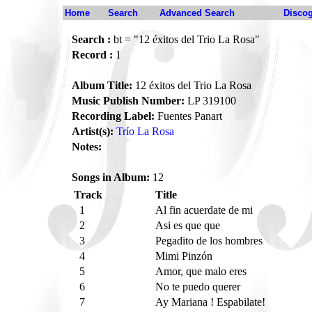
Home
Search
Advanced Search
Disco
Search :
bt = "12 éxitos del Trio La Rosa"
Record :
1
Album Title:
12 éxitos del Trio La Rosa
Music Publish Number:
LP 319100
Recording Label:
Fuentes Panart
Artist(s):
Trío La Rosa
Notes:
Songs in Album:
12
Track
Title
1
Al fin acuerdate de mi
2
Asi es que que
3
Pegadito de los hombres
4
Mimi Pinzón
5
Amor, que malo eres
6
No te puedo querer
7
Ay Mariana ! Espabilate!