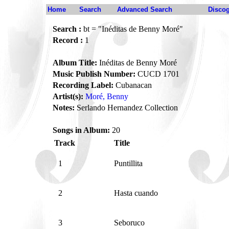
Home
Search
Advanced Search
Disco
Search :
bt = "Inéditas de Benny Moré"
Record :
1
Album Title:
Inéditas de Benny Moré
Music Publish Number:
CUCD 1701
Recording Label:
Cubanacan
Artist(s):
Moré, Benny
Notes:
Serlando Hernandez Collection
Songs in Album:
20
Track
Title
1
Puntillita
2
Hasta cuando
3
Seboruco