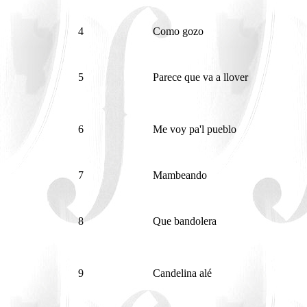
4
Como gozo
5
Parece que va a llover
6
Me voy pa'l pueblo
7
Mambeando
8
Que bandolera
9
Candelina alé