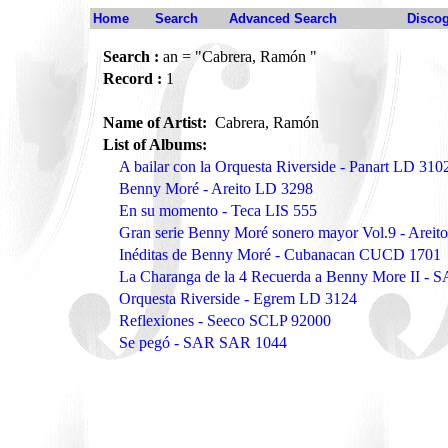
Home
Search
Advanced Search
Disco
Search :
an = "Cabrera, Ramón "
Record :
1
Name of Artist:
Cabrera, Ramón
List of Albums:
A bailar con la Orquesta Riverside - Panart LD 310
Benny Moré - Areito LD 3298
En su momento - Teca LIS 555
Gran serie Benny Moré sonero mayor Vol.9 - Arei
Inéditas de Benny Moré - Cubanacan CUCD 1701
La Charanga de la 4 Recuerda a Benny More II - 
Orquesta Riverside - Egrem LD 3124
Reflexiones - Seeco SCLP 92000
Se pegó - SAR SAR 1044