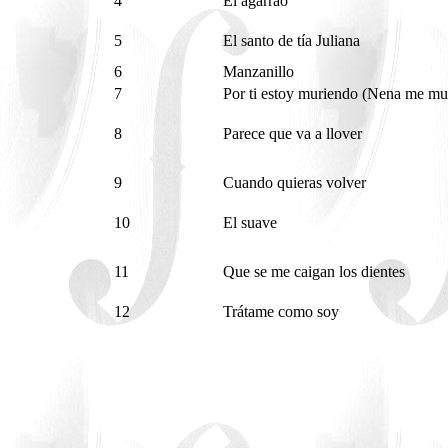
4
El agarrao
5
El santo de tía Juliana
6
Manzanillo
7
Por ti estoy muriendo (Nena me m
8
Parece que va a llover
9
Cuando quieras volver
10
El suave
11
Que se me caigan los dientes
12
Trátame como soy