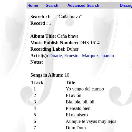
Home
Search
Advanced Search
Disco
Search :
bt = "Caña brava"
Record :
1
Album Title:
Caña brava
Music Publish Number:
DHS 1614
Recording Label:
Duher
Artist(s):
Duarte, Ernesto
Márquez, Juanito
Notes:
Songs in Album:
10
Track
Title
1
Yo vengo del campo
2
El avión
3
Bla, bla, bli, bli
4
Piensalo bien
5
El manisero
6
Aunque te vayas muy lejos
7
Dum Dum