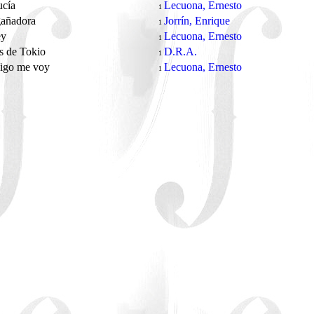
ucía
Lecuona, Ernesto
1
gañadora
Jorrín, Enrique
1
ey
Lecuona, Ernesto
1
s de Tokio
D.R.A.
1
Vigo me voy
Lecuona, Ernesto
1