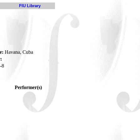
FIU Library
e:
Havana, Cuba
:
-8
Performer(s)