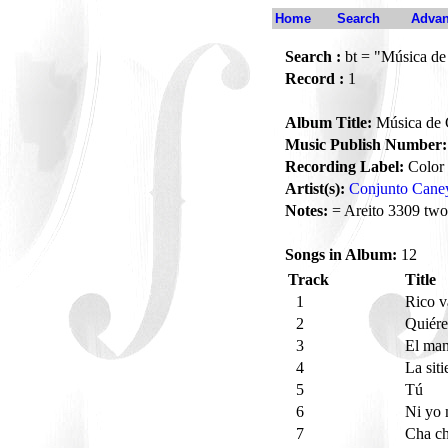
Home
Search
Advan
Search :
bt = "Música d
Record :
1
Album Title:
Música de
Music Publish Number:
Recording Label:
Color
Artist(s):
Conjunto Cane
Notes:
= Areito 3309 two
Songs in Album:
12
Track
Title
1
Rico v
2
Quiér
3
El ma
4
La sit
5
Tú
6
Ni yo
7
Cha c