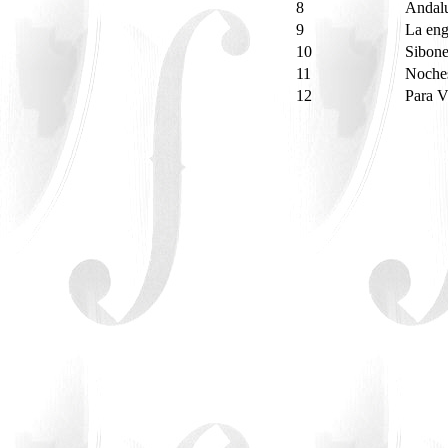
8
Andal
9
La en
10
Sibon
11
Noche
12
Para 