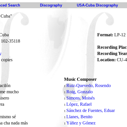
ced Search
Discography
USA-Cuba Discography
e Cuba"
 Cuba
Format:
LP-12
102-35118
Recording Plac
y
Recording Year
 copies
Location:
CU-4
Music Composer
acilón
Ruiz-Quevedo, Rosendo
1
eme mucho
Roig, Gonzalo
1
nisero
Simons, Moisés
1
iera
López, Rafael
1
Sánchez de Fuentes, Eduar
1
 mismo sé
Llanes, Benito
1
ha cha nada más
Yáñez y Gómez
1