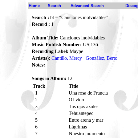
Home
Search
Advanced Search
Disco
Search :
bt = "Canciones inolvidables"
Record :
1
Album Title:
Canciones inolvidables
Music Publish Number:
US 136
Recording Label:
Maype
Artist(s):
Cantillo, Mercy
González, Berto
Notes:
Songs in Album:
12
Track
Title
1
Una rosa de Francia
2
OLvido
3
Tus ojos azules
4
Tehuantepec
5
Entre arena y mar
6
Lágrimas
7
Nuestro juramento