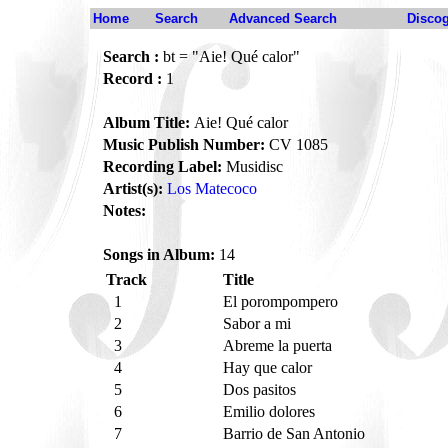
Home
Search
Advanced Search
Disco
Search :
bt = "Aie! Qué calor"
Record :
1
Album Title:
Aie! Qué calor
Music Publish Number:
CV 1085
Recording Label:
Musidisc
Artist(s):
Los Matecoco
Notes:
Songs in Album:
14
Track
Title
1
El porompompero
2
Sabor a mi
3
Abreme la puerta
4
Hay que calor
5
Dos pasitos
6
Emilio dolores
7
Barrio de San Antonio