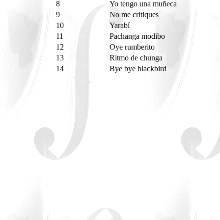
8
Yo tengo una muñeca
9
No me critiques
10
Yarabí
11
Pachanga modibo
12
Oye rumberito
13
Ritmo de chunga
14
Bye bye blackbird