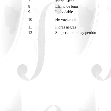
7
María Elena
8
Llanto de luna
9
Inolvidable
10
He vuelto a ti
11
Flores negras
12
Sin pecado no hay perdón