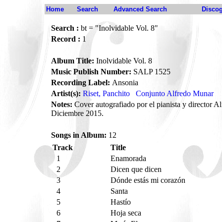
Home
Search
Advanced Search
Disco
Search :
bt = "Inolvidable Vol. 8"
Record :
1
Album Title:
Inolvidable Vol. 8
Music Publish Number:
SALP 1525
Recording Label:
Ansonia
Artist(s):
Riset, Panchito
Conjunto Alfredo Munar
Notes:
Cover autografiado por el pianista y director A
Diciembre 2015.
Songs in Album:
12
Track
Title
1
Enamorada
2
Dicen que dicen
3
Dónde estás mi corazón
4
Santa
5
Hastío
6
Hoja seca