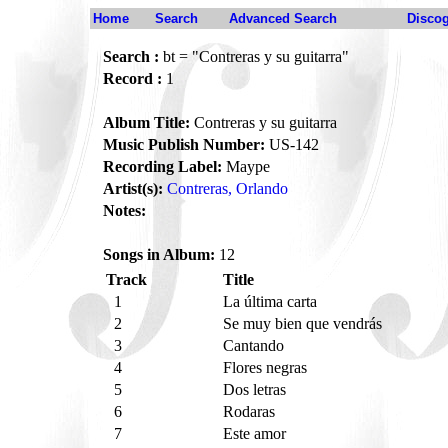
Home
Search
Advanced Search
Disco
Search :
bt = "Contreras y su guitarra"
Record :
1
Album Title:
Contreras y su guitarra
Music Publish Number:
US-142
Recording Label:
Maype
Artist(s):
Contreras, Orlando
Notes:
Songs in Album:
12
Track
Title
1
La última carta
2
Se muy bien que vendrás
3
Cantando
4
Flores negras
5
Dos letras
6
Rodaras
7
Este amor