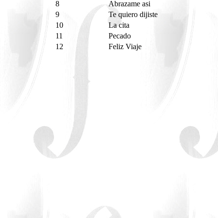
8
Abrazame asi
9
Te quiero dijiste
10
La cita
11
Pecado
12
Feliz Viaje