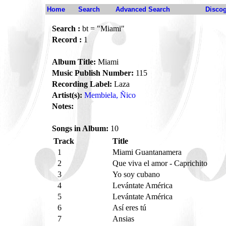
Home
Search
Advanced Search
Disco
Search :
bt = "Miami"
Record :
1
Album Title:
Miami
Music Publish Number:
115
Recording Label:
Laza
Artist(s):
Membiela, Ñico
Notes:
Songs in Album:
10
Track
Title
1
Miami Guantanamera
2
Que viva el amor - Caprichito
3
Yo soy cubano
4
Levántate América
5
Levántate América
6
Así eres tú
7
Ansias