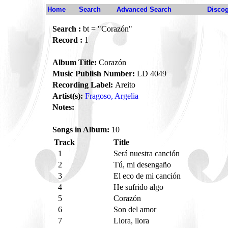
Home
Search
Advanced Search
Disco
Search :
bt = "Corazón"
Record :
1
Album Title:
Corazón
Music Publish Number:
LD 4049
Recording Label:
Areito
Artist(s):
Fragoso, Argelia
Notes:
Songs in Album:
10
Track
Title
1
Será nuestra canción
2
Tú, mi desengaño
3
El eco de mi canción
4
He sufrido algo
5
Corazón
6
Son del amor
7
Llora, llora