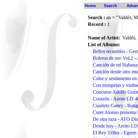
Home
Search
Advan
Search :
an = "Valdés, M
Record :
1
Name of Artist:
Valdés,
List of Albums:
Bellos recuerdos - G
Boleros de oro Vol.2 -
Canción de mi Habana 
Canción desde otro mu
Color y sentimiento e
Con trompetas y violin
Concurso Adolfo Guzm
Corazón - Areito LD 4
Cuarteto Caney - Bon
Curet Alonso presenta 
De otra raza - ATO Di
Desde hoy - Areito LD
El Rey Téllez - Egre