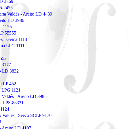
LD 3869
45-2455
arta Valdés - Areito LD 4489
reito LD 3986
G 1155
LP 55555
ez - Gema 1113
ema LPG 1111
 552
D 3177
to LD 3832
ia LP 452
a LPG 1121
a Valdés - Areito LD 3985
ya LPS-88331
 1124
co Valdés - Seeco SCLP 9176
1
 - Areito LD 4107