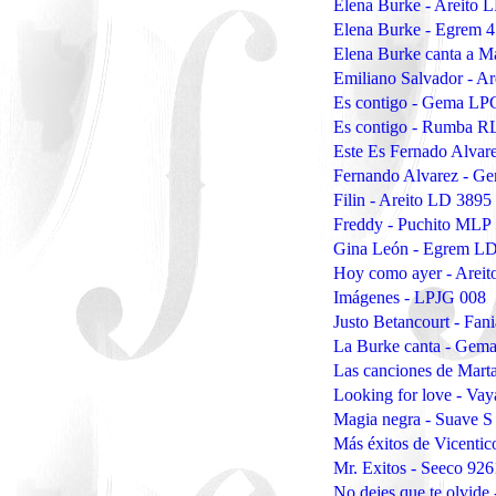
Elena Burke - Areito 
Elena Burke - Egrem 
Elena Burke canta a M
Emiliano Salvador - A
Es contigo - Gema LP
Es contigo - Rumba R
Este Es Fernado Alvar
Fernando Alvarez - G
Filin - Areito LD 3895
Freddy - Puchito MLP
Gina León - Egrem L
Hoy como ayer - Arei
Imágenes - LPJG 008
Justo Betancourt - Fan
La Burke canta - Gem
Las canciones de Mart
Looking for love - Va
Magia negra - Suave S
Más éxitos de Vicenti
Mr. Exitos - Seeco 926
No dejes que te olvide