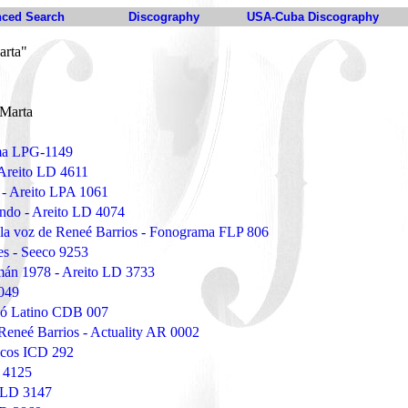
ced Search
Discography
USA-Cuba Discography
arta"
 Marta
ema LPG-1149
 Areito LD 4611
- Areito LPA 1061
ndo - Areito LD 4074
n la voz de Reneé Barrios - Fonograma FLP 806
es - Seeco 9253
án 1978 - Areito LD 3733
049
gó Latino CDB 007
Reneé Barrios - Actuality AR 0002
scos ICD 292
 4125
m LD 3147