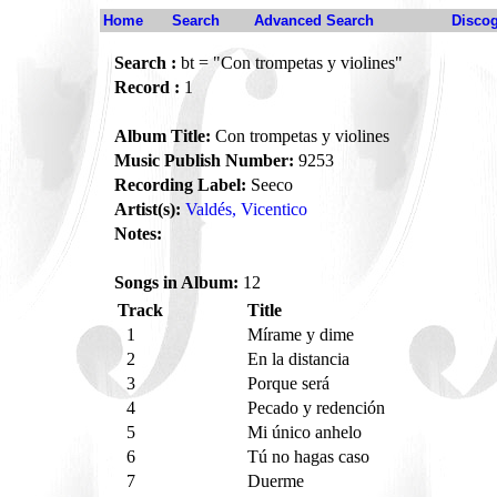
Home
Search
Advanced Search
Disco
Search :
bt = "Con trompetas y violines"
Record :
1
Album Title:
Con trompetas y violines
Music Publish Number:
9253
Recording Label:
Seeco
Artist(s):
Valdés, Vicentico
Notes:
Songs in Album:
12
Track
Title
1
Mírame y dime
2
En la distancia
3
Porque será
4
Pecado y redención
5
Mi único anhelo
6
Tú no hagas caso
7
Duerme