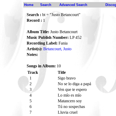
Home
Search
Advanced Search
Disco
Search :
bt = "Justo Betancourt"
Record :
1
Album Title:
Justo Betancourt
Music Publish Number:
LP 452
Recording Label:
Fania
Artist(s):
Betancourt, Justo
Notes:
Songs in Album:
10
Track
Title
1
Sigo bravo
2
No se lo diga a papá
3
Ven que te espero
4
Lo mío es mío
5
Matancero soy
6
Tú no sospechas
7
Lluvia cruel