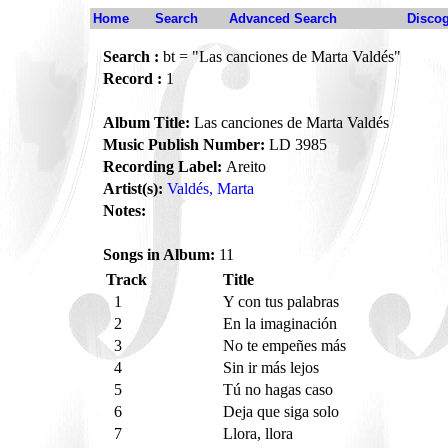
Home
Search
Advanced Search
Disco
Search :
bt = "Las canciones de Marta Valdés"
Record :
1
Album Title:
Las canciones de Marta Valdés
Music Publish Number:
LD 3985
Recording Label:
Areito
Artist(s):
Valdés, Marta
Notes:
Songs in Album:
11
Track
Title
1
Y con tus palabras
2
En la imaginación
3
No te empeñes más
4
Sin ir más lejos
5
Tú no hagas caso
6
Deja que siga solo
7
Llora, llora