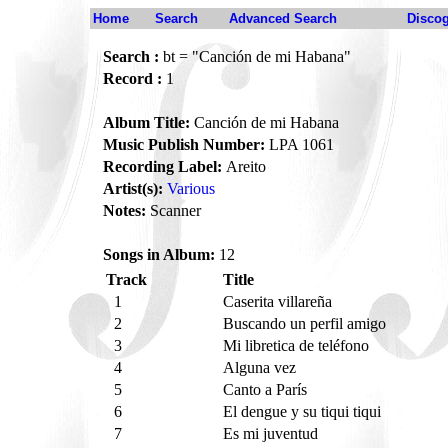
Home
Search
Advanced Search
Disco
Search :
bt = "Canción de mi Habana"
Record :
1
Album Title:
Canción de mi Habana
Music Publish Number:
LPA 1061
Recording Label:
Areito
Artist(s):
Various
Notes:
Scanner
Songs in Album:
12
Track
Title
1
Caserita villareña
2
Buscando un perfil amigo
3
Mi libretica de teléfono
4
Alguna vez
5
Canto a París
6
El dengue y su tiqui tiqui
7
Es mi juventud