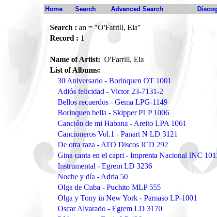
Home
Search
Advanced Search
Disco
Search :
an = "O'Farrill, Ela"
Record :
1
Name of Artist:
O'Farrill, Ela
List of Albums:
30 Aniversario - Borinquen OT 1001
Adiós felicidad - Victor 23-7131-2
Bellos recuerdos - Gema LPG-1149
Borinquen bella - Skipper PLP 1006
Canción de mi Habana - Areito LPA 1061
Cancioneros Vol.1 - Panart N LD 3121
De otra raza - ATO Discos ICD 292
Gina canta en el capri - Imprenta Nacional INC 101
Instrumental - Egrem LD 3236
Noche y día - Adria 50
Olga de Cuba - Puchito MLP 555
Olga y Tony in New York - Parnaso LP-1001
Oscar Alvarado - Egrem LD 3170