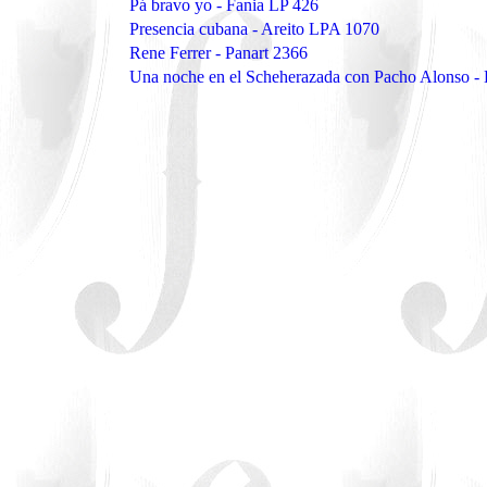
Pá bravo yo - Fania LP 426
Presencia cubana - Areito LPA 1070
Rene Ferrer - Panart 2366
Una noche en el Scheherazada con Pacho Alonso -