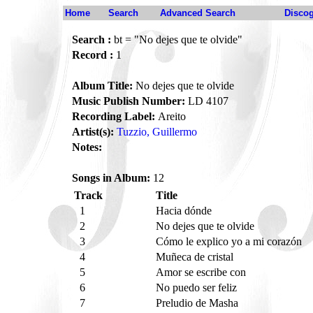
Home
Search
Advanced Search
Disco
Search :
bt = "No dejes que te olvide"
Record :
1
Album Title:
No dejes que te olvide
Music Publish Number:
LD 4107
Recording Label:
Areito
Artist(s):
Tuzzio, Guillermo
Notes:
Songs in Album:
12
Track
Title
1
Hacia dónde
2
No dejes que te olvide
3
Cómo le explico yo a mi corazón
4
Muñeca de cristal
5
Amor se escribe con
6
No puedo ser feliz
7
Preludio de Masha