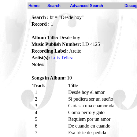
Home
Search
Advanced Search
Disco
Search :
bt = "Desde hoy"
Record :
1
Album Title:
Desde hoy
Music Publish Number:
LD 4125
Recording Label:
Areito
Artist(s):
Luis Téllez
Notes:
Songs in Album:
10
Track
Title
1
Desde hoy el amor
2
Si pudiera ser un sueño
3
Cartas a una enamorada
4
Como perro y gato
5
Requiem por un amor
6
De cuando en cuando
7
Esa triste despedida