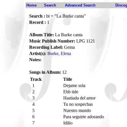
Home
Search
Advanced Search
Disco
Search :
bt = "La Burke canta"
Record :
1
Album Title:
La Burke canta
Music Publish Number:
LPG 1121
Recording Label:
Gema
Artist(s):
Burke, Elena
Notes:
Songs in Album:
12
Track
Title
1
Dejame sola
2
Ebb tide
3
Hastiada del amor
4
Tu no sospechas
5
Nuestro mundo
6
Para seguirte adorando
7
Idilio