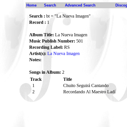
Home
Search
Advanced Search
Disco
Search :
bt = "La Nueva Imagen"
Record :
1
Album Title:
La Nueva Imagen
Music Publish Number:
501
Recording Label:
RS
Artist(s):
La Nueva Imagen
Notes:
Songs in Album:
2
Track
Title
1
Chuito Seguirá Cantando
2
Recordando Al Maestro Ladí