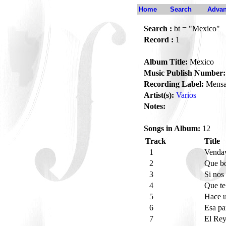
Home
Search
Advan
Search :
bt = "Mexico"
Record :
1
Album Title:
Mexico
Music Publish Number:
Recording Label:
Mensa
Artist(s):
Varios
Notes:
Songs in Album:
12
Track
Title
1
Venda
2
Que b
3
Si nos
4
Que te
5
Hace 
6
Esa p
7
El Re