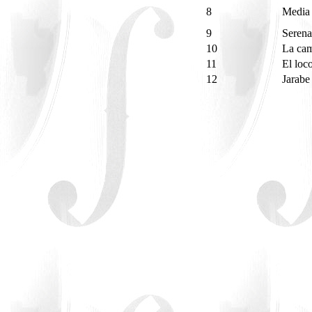
8
Media 
9
Serena
10
La cam
11
El loc
12
Jarabe