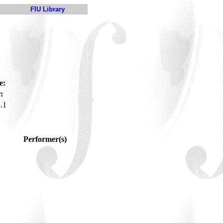
FIU Library
e:
:
.1
Performer(s)