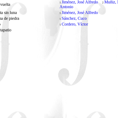
Jiménez, José Alfredo
Muñiz,
1
2
vuelta
Antonio
ta sin luna
Jiménez, José Alfredo
1
a de piedra
Sánchez, Cuco
1
o
Cordero, Víctor
1
 tapatio