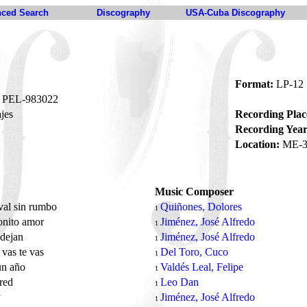
ced Search
Discography
USA-Cuba Discography
Format:
LP-12
PEL-983022
jes
Recording Plac
Recording Year
Location:
ME-3
Music Composer
val sin rumbo
Quiñones, Dolores
1
onito amor
Jiménez, José Alfredo
1
 dejan
Jiménez, José Alfredo
1
 vas te vas
Del Toro, Cuco
1
un año
Valdés Leal, Felipe
1
ared
Leo Dan
1
y
Jiménez, José Alfredo
1