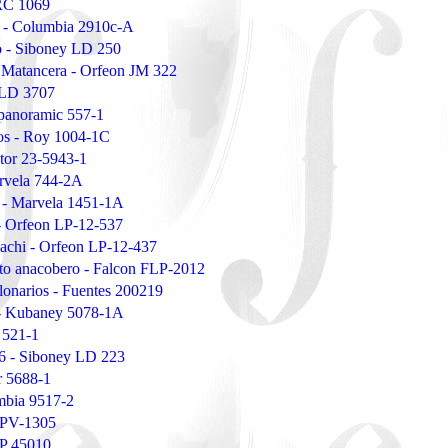
RC 1069
 - Columbia 2910c-A
o - Siboney LD 250
a Matancera - Orfeon JM 322
o LD 3707
panoramic 557-1
os - Roy 1004-1C
ctor 23-5943-1
rvela 744-2A
 - Marvela 1451-1A
- Orfeon LP-12-537
iachi - Orfeon LP-12-437
eto anacobero - Falcon FLP-2012
llonarios - Fuentes 200219
a - Kubaney 5078-1A
 521-1
6 - Siboney LD 223
r 5688-1
mbia 9517-2
LPV-1305
LP 45010