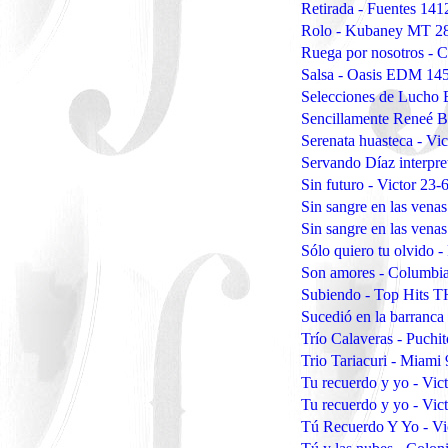
Retirada - Fuentes 14
Rolo - Kubaney MT 2
Ruega por nosotros - 
Salsa - Oasis EDM 14
Selecciones de Lucho 
Sencillamente Reneé 
Serenata huasteca - Vi
Servando Díaz interpr
Sin futuro - Victor 23-
Sin sangre en las ven
Sin sangre en las venas
Sólo quiero tu olvido 
Son amores - Columbi
Subiendo - Top Hits
Sucedió en la barranca
Trío Calaveras - Puchi
Trio Tariacuri - Miami
Tu recuerdo y yo - Vic
Tu recuerdo y yo - Vic
Tú Recuerdo Y Yo - Vi