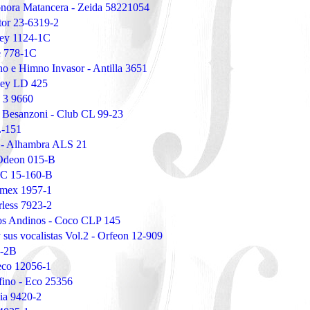
onora Matancera - Zeida 58221054
tor 23-6319-2
ey 1124-1C
e 778-1C
 e Himno Invasor - Antilla 3651
oney LD 425
a 3 9660
a Besanzoni - Club CL 99-23
L-151
o - Alhambra ALS 21
 Odeon 015-B
MC 15-160-B
amex 1957-1
rless 7923-2
os Andinos - Coco CLP 145
sus vocalistas Vol.2 - Orfeon 12-909
1-2B
eeco 12056-1
fino - Eco 25356
ia 9420-2