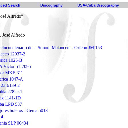
ced Search
Discography
USA-Cuba Discography
José Alfredo"
, José Alfredo
 cincuentenario de la Sonora Matancera - Orfeon JM 153
 Seeco 12037-2
erica 1025-B
 Victor 51-7095
ctor MKE 311
erica 1047-A
r 23-6139-2
mbia 2782c-1
lux 1141-1D
uba LPD 587
ejores boleros - Gema 5013
 4
Fania SLP 00434