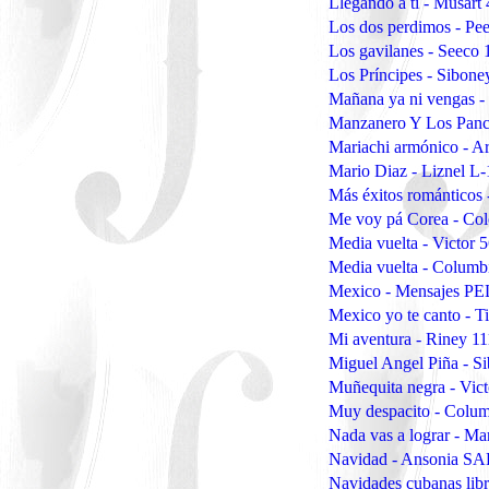
Llegando a tí - Musart
Los dos perdimos - Pee
Los gavilanes - Seeco
Los Príncipes - Sibon
Mañana ya ni vengas
Manzanero Y Los Panc
Mariachi armónico - A
Mario Diaz - Liznel L
Más éxitos románticos
Me voy pá Corea - Col
Media vuelta - Victor 
Media vuelta - Columb
Mexico - Mensajes P
Mexico yo te canto - T
Mi aventura - Riney 1
Miguel Angel Piña - S
Muñequita negra - Vic
Muy despacito - Colum
Nada vas a lograr - 
Navidad - Ansonia SA
Navidades cubanas lib