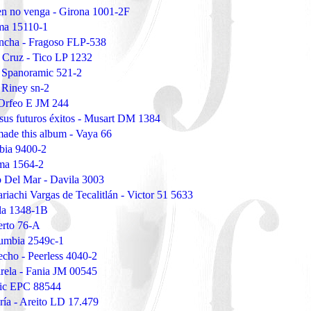
en no venga - Girona 1001-2F
ma 15110-1
ncha - Fragoso FLP-538
 Cruz - Tico LP 1232
- Spanoramic 521-2
 Riney sn-2
 Orfeo E JM 244
a sus futuros éxitos - Musart DM 1384
made this album - Vaya 66
mbia 9400-2
ema 1564-2
o Del Mar - Davila 3003
riachi Vargas de Tecalitlán - Victor 51 5633
ela 1348-1B
berto 76-A
lumbia 2549c-1
cho - Peerless 4040-2
rela - Fania JM 00545
pic EPC 88544
gría - Areito LD 17.479