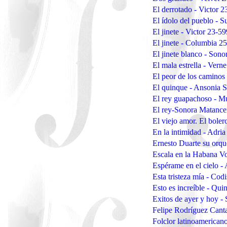
El derrotado - Victor 
El ídolo del pueblo - 
El jinete - Victor 23-5
El jinete - Columbia 2
El jinete blanco - So
El mala estrella - Vern
El peor de los camino
El quinque - Ansonia
El rey guapachoso - 
El rey-Sonora Matanc
El viejo amor. El bole
En la intimidad - Adri
Ernesto Duarte su orqu
Escala en la Habana Vo
Espérame en el cielo 
Esta tristeza mía - Co
Esto es increíble - Qui
Exitos de ayer y hoy 
Felipe Rodríguez Canta
Folclor latinoamerican