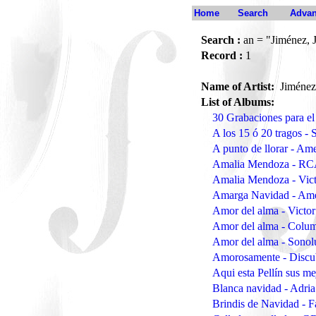
Home
Search
Advan
Search :
an = "Jiménez, 
Record :
1
Name of Artist:
Jiménez
List of Albums:
30 Grabaciones para el
A los 15 ó 20 tragos -
A punto de llorar - Am
Amalia Mendoza - RCA
Amalia Mendoza - Vi
Amarga Navidad - Am
Amor del alma - Victo
Amor del alma - Colu
Amor del alma - Sono
Amorosamente - Disc
Aqui esta Pellín sus m
Blanca navidad - Adria
Brindis de Navidad - 