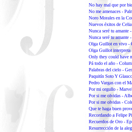
No hay mal que por bi
No me amenaces - Pal
Noro Morales en la Co
Nuevos éxitos de Celia
Nunca seré tu amante 
Nunca seré tu amante -
Olga Guillot en vivo -
Olga Guillot interpret
Only they could have 
Pá todo el año - Colu
Palabras del cielo - G
Paquitín Soto Y Glauc
Pedro Vargas con el Ma
Por mi orgullo - Marv
Por si me olvidas - Al
Por si me olvidas - Co
Que te haga buen prove
Recordando a Felipe Pi
Recuerdos de Oro - E
Resurrección de la ale