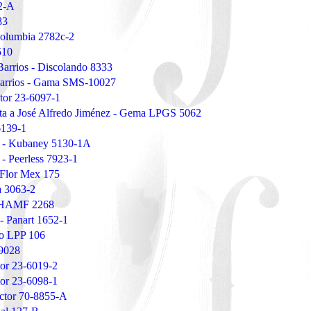
12-A
83
Columbia 2782c-2
510
Barrios - Discolando 8333
Barrios - Gama SMS-10027
ctor 23-6097-1
eta a José Alfredo Jiménez - Gema LPGS 5062
6139-1
as - Kubaney 5130-1A
 - Peerless 7923-1
- Flor Mex 175
a 3063-2
 THAMF 2268
 - Panart 1652-1
to LPP 106
 9028
tor 23-6019-2
tor 23-6098-1
ctor 70-8855-A