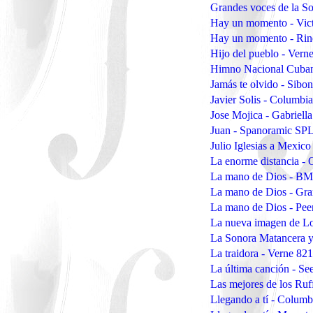
Grandes voces de la S
Hay un momento - Vic
Hay un momento - Rin
Hijo del pueblo - Vern
Himno Nacional Cubano
Jamás te olvido - Sib
Javier Solis - Columbi
Jose Mojica - Gabriell
Juan - Spanoramic SP
Julio Iglesias a Mexic
La enorme distancia -
La mano de Dios - B
La mano de Dios - Gr
La mano de Dios - Pee
La nueva imagen de L
La Sonora Matancera y 
La traidora - Verne 82
La última canción - S
Las mejores de los Ruf
Llegando a tí - Columb