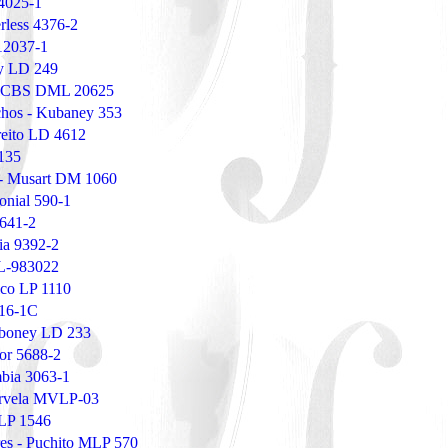
 4025-1
rless 4376-2
 12037-1
ey LD 249
 - CBS DML 20625
hos - Kubaney 353
reito LD 4612
-135
 - Musart DM 1060
onial 590-1
5641-2
ia 9392-2
EL-983022
ico LP 1110
116-1C
iboney LD 233
tor 5688-2
bia 3063-1
Marvela MVLP-03
LP 1546
res - Puchito MLP 570