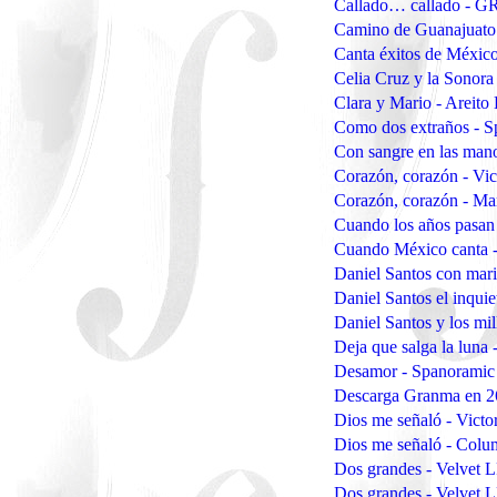
Callado… callado - G
Camino de Guanajuato
Canta éxitos de Méxic
Celia Cruz y la Sonor
Clara y Mario - Areit
Como dos extraños - S
Con sangre en las man
Corazón, corazón - Vi
Corazón, corazón - Ma
Cuando los años pasan
Cuando México canta 
Daniel Santos con mar
Daniel Santos el inqui
Daniel Santos y los mi
Deja que salga la lun
Desamor - Spanoramic
Descarga Granma en 2
Dios me señaló - Victo
Dios me señaló - Colu
Dos grandes - Velvet 
Dos grandes - Velvet 