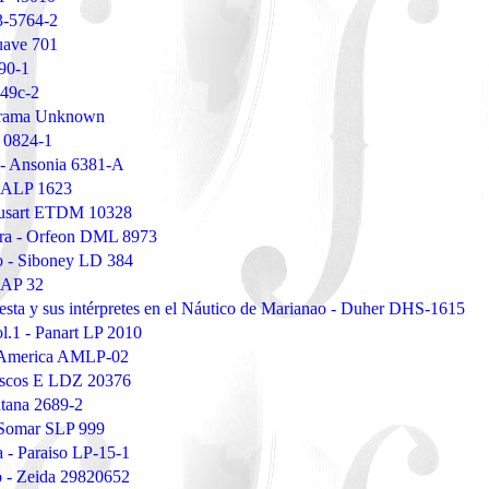
23-5764-2
Suave 701
990-1
549c-2
norama Unknown
e 0824-1
s - Ansonia 6381-A
 SALP 1623
Musart ETDM 10328
era - Orfeon DML 8973
ro - Siboney LD 384
a AP 32
esta y sus intérpretes en el Náutico de Marianao - Duher DHS-1615
l.1 - Panart LP 2010
- America AMLP-02
discos E LDZ 20376
ntana 2689-2
- Somar SLP 999
 - Paraiso LP-15-1
o - Zeida 29820652