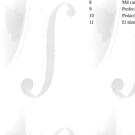
8
Mil ca
9
Profec
10
Pedaci
11
El tún