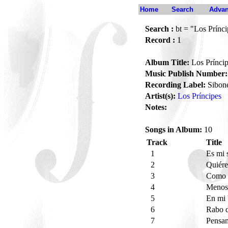
Home
Search
Advan
Search :
bt = "Los Prínci
Record :
1
Album Title:
Los Prínci
Music Publish Number:
Recording Label:
Sibon
Artist(s):
Los Príncipes
Notes:
Songs in Album:
10
Track
Title
1
Es mi 
2
Quiér
3
Como e
4
Menos
5
En mi 
6
Rabo 
7
Pensa