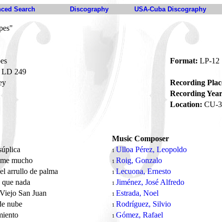
ced Search
Discography
USA-Cuba Discography
pes"
pes
Format:
LP-12
LD 249
ey
Recording Plac
Recording Year
Location:
CU-3
Music Composer
súplica
Ulloa Pérez, Leopoldo
1
eme mucho
Roig, Gonzalo
1
l arrullo de palma
Lecuona, Ernesto
1
 que nada
Jiménez, José Alfredo
1
Viejo San Juan
Estrada, Noel
1
de nube
Rodríguez, Silvio
1
miento
Gómez, Rafael
1