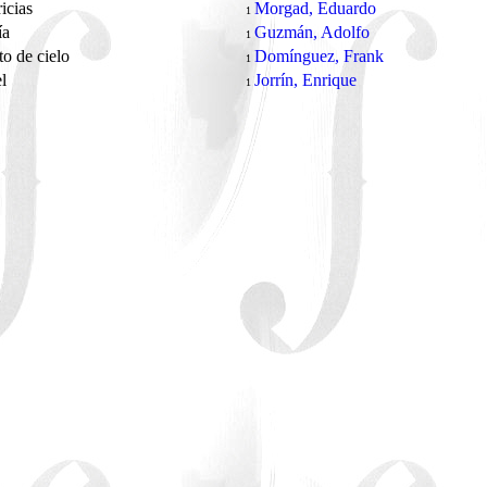
ricias
Morgad, Eduardo
1
ía
Guzmán, Adolfo
1
to de cielo
Domínguez, Frank
1
el
Jorrín, Enrique
1