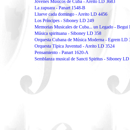
Jóvenes Músicos de Cuba - Areito LD 3683
La zapuara - Panart 1548-B
Llueve cada domingo - Areito LD 4456
Los Príncipes - Siboney LD 249
Memorias Musicales de Cuba... un Legado - Begu
Música spirituana - Siboney LD 358
Orquesta Cubana de Música Moderna - Egrem LD 
Orquesta Típica Juventud - Areito LD 3524
Pensamiento - Panart 1620-A
Semblanza musical de Sancti Spiritus - Siboney LD