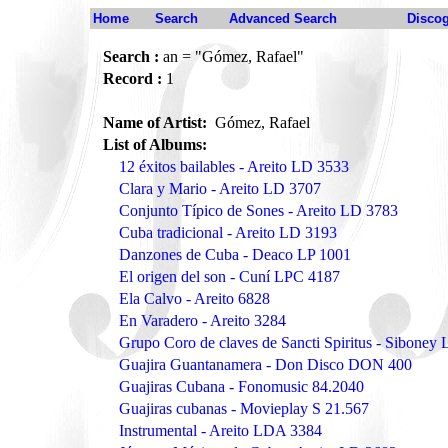
Home
Search
Advanced Search
Disco
Search :
an = "Gómez, Rafael"
Record :
1
Name of Artist:
Gómez, Rafael
List of Albums:
12 éxitos bailables - Areito LD 3533
Clara y Mario - Areito LD 3707
Conjunto Típico de Sones - Areito LD 3783
Cuba tradicional - Areito LD 3193
Danzones de Cuba - Deaco LP 1001
El origen del son - Cuní LPC 4187
Ela Calvo - Areito 6828
En Varadero - Areito 3284
Grupo Coro de claves de Sancti Spiritus - Siboney
Guajira Guantanamera - Don Disco DON 400
Guajiras Cubana - Fonomusic 84.2040
Guajiras cubanas - Movieplay S 21.567
Instrumental - Areito LDA 3384