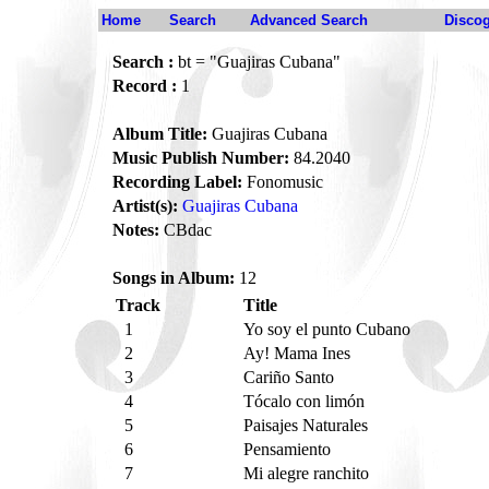
Home
Search
Advanced Search
Disco
Search :
bt = "Guajiras Cubana"
Record :
1
Album Title:
Guajiras Cubana
Music Publish Number:
84.2040
Recording Label:
Fonomusic
Artist(s):
Guajiras Cubana
Notes:
CBdac
Songs in Album:
12
Track
Title
1
Yo soy el punto Cubano
2
Ay! Mama Ines
3
Cariño Santo
4
Tócalo con limón
5
Paisajes Naturales
6
Pensamiento
7
Mi alegre ranchito