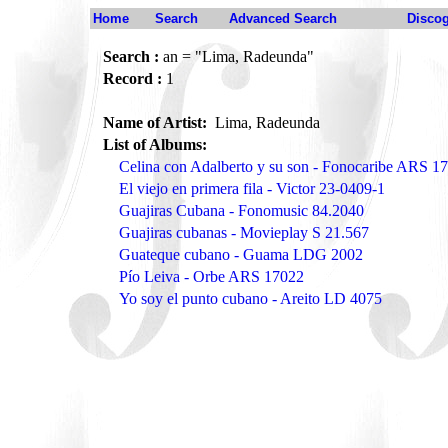
Home
Search
Advanced Search
Disco
Search :
an = "Lima, Radeunda"
Record :
1
Name of Artist:
Lima, Radeunda
List of Albums:
Celina con Adalberto y su son - Fonocaribe ARS 1
El viejo en primera fila - Victor 23-0409-1
Guajiras Cubana - Fonomusic 84.2040
Guajiras cubanas - Movieplay S 21.567
Guateque cubano - Guama LDG 2002
Pío Leiva - Orbe ARS 17022
Yo soy el punto cubano - Areito LD 4075