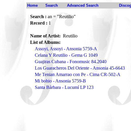
Home
Search
Advanced Search
Disco
Search :
an = "Reutilio"
Record :
1
Name of Artist:
Reutilio
List of Albums:
Assoyi, Assoyi - Ansonia 5759-A
Celana Y Reutilio - Gema G 1049
Guajiras Cubana - Fonomusic 84.2040
Los Guaracheros Del Oriente - Ansonia 45-6643
Me Tenian Amarrao con Pe - Cima CR-502-A
Mi bohio - Ansonia 5759-B
Santa Bárbara - Lucumí LP 123