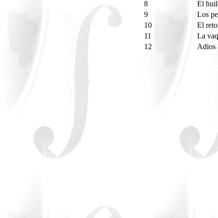
8
El hui
9
Los p
10
El ret
11
La va
12
Adios 