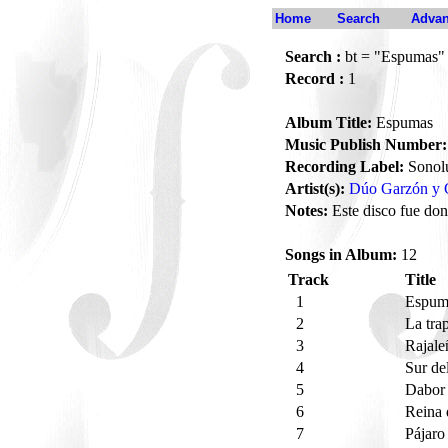
Home
Search
Advan
Search :
bt = "Espumas"
Record :
1
Album Title:
Espumas
Music Publish Number:
Recording Label:
Sonol
Artist(s):
Dúo Garzón y 
Notes:
Este disco fue don
Songs in Album:
12
Track
Title
1
Espu
2
La tra
3
Rajale
4
Sur de
5
Dabor
6
Reina 
7
Pájaro