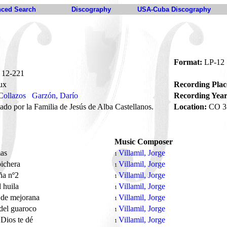
ced Search
Discography
USA-Cuba Discography
Format:
LP-12
12-221
ux
Recording Plac
Collazos
Garzón, Darío
Recording Year
ado por la Familia de Jesús de Alba Castellanos.
Location:
CO 3.
Music Composer
mas
Villamil, Jorge
1
pichera
Villamil, Jorge
1
ña nº2
Villamil, Jorge
1
l huila
Villamil, Jorge
1
 de mejorana
Villamil, Jorge
1
del guaroco
Villamil, Jorge
1
 Dios te dé
Villamil, Jorge
1