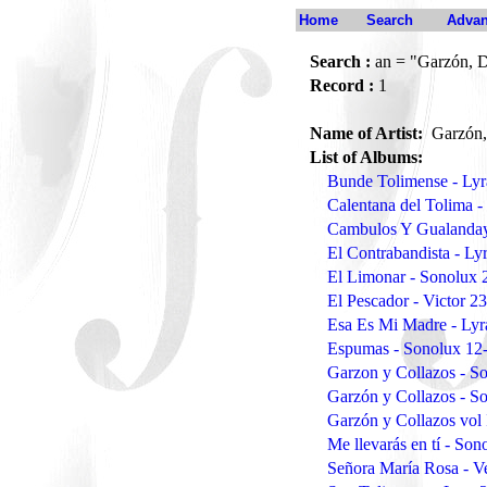
Home
Search
Advan
Search :
an = "Garzón, D
Record :
1
Name of Artist:
Garzón,
List of Albums:
Bunde Tolimense - Ly
Calentana del Tolima 
Cambulos Y Gualanday
El Contrabandista - L
El Limonar - Sonolux
El Pescador - Victor 2
Esa Es Mi Madre - Ly
Espumas - Sonolux 12
Garzon y Collazos - S
Garzón y Collazos - S
Garzón y Collazos vol
Me llevarás en tí - S
Señora María Rosa - V