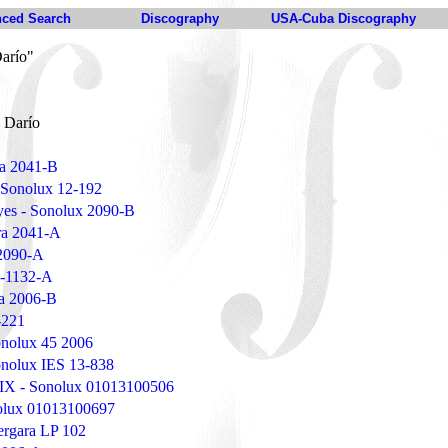
ced Search
Discography
USA-Cuba Discography
arío"
 Darío
ra 2041-B
- Sonolux 12-192
es - Sonolux 2090-B
yra 2041-A
 2090-A
3-1132-A
ra 2006-B
-221
onolux 45 2006
onolux IES 13-838
 IX - Sonolux 01013100506
onolux 01013100697
ergara LP 102