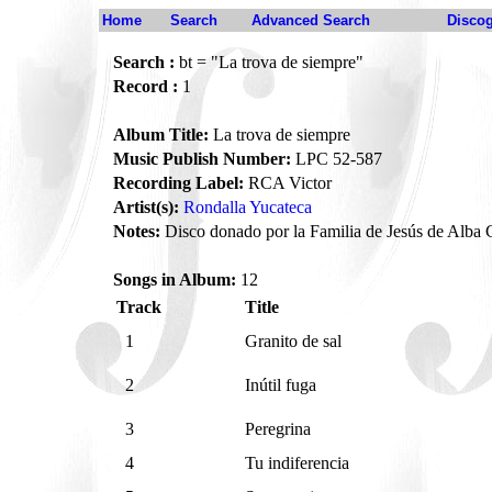
Home
Search
Advanced Search
Disco
Search :
bt = "La trova de siempre"
Record :
1
Album Title:
La trova de siempre
Music Publish Number:
LPC 52-587
Recording Label:
RCA Victor
Artist(s):
Rondalla Yucateca
Notes:
Disco donado por la Familia de Jesús de Alba C
Songs in Album:
12
Track
Title
1
Granito de sal
2
Inútil fuga
3
Peregrina
4
Tu indiferencia