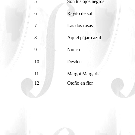
5
Son tus ojos negros
6
Rayito de sol
7
Las dos rosas
8
Aquel pájaro azul
9
Nunca
10
Desdén
11
Margot Margarita
12
Otoño en flor