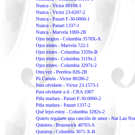
Nunca - Victor 80108-1
Nunca - Victor 23-6207-2
Nunca - Panart F-30-0060-1
Nunca - Panart 1337-1
Nunca - Marvela 1069-2B
Ojos negros - Columbia 3578X-A
Ojos tristes - Marvela 722-1
Ojos tristes - Columbia 3359x-B
Ojos tristes - Columbia 3119x-2
Ojos tristes - Columbia 3297x-2
Otra vez - Peerless 826-2B
Pá Cantón - Victor 80286-2
Para olvidarte - Victor 23-1573-1
Para olvidarte a tí - CRA 1007
Piña madura - Panart F-30-0060-2
Piña madura - Panart 1337-2
Qué lejos estoy - Columbia 3282x-2
Quiero regalarte una canción de amor - Nat Lau 
Quisiera - Brunswick 40703-A
Quisiera - Columbia 3071-X-B