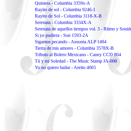
Quisiera - Columbia 3359x-A
Rayito de sol - Columbia 9246-1
Rayito de Sol - Columbia 3118-X-B
Serenata - Columbia 3334X-A
Serenata de aquellos tiempos vol. 3 - Ritmo y Soni
Si yo pudiera - Son 1593-2A
Sigamos pecando - Ansonia ALP 1494
Tierra de mis amores - Columbia 3578X-B
Tributo al Bolero Mexicano - Caney CCD 804
Tú y mi Soledad - The Music Stamp JA-008
Yo no quiero bailar - Areito 4065