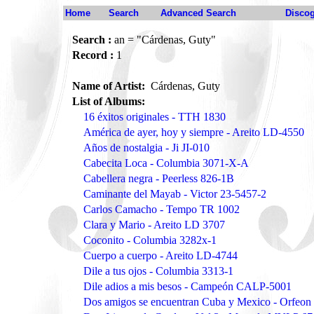
Home
Search
Advanced Search
Disco
Search :
an = "Cárdenas, Guty"
Record :
1
Name of Artist:
Cárdenas, Guty
List of Albums:
16 éxitos originales - TTH 1830
América de ayer, hoy y siempre - Areito LD-4550
Años de nostalgia - Ji JI-010
Cabecita Loca - Columbia 3071-X-A
Cabellera negra - Peerless 826-1B
Caminante del Mayab - Victor 23-5457-2
Carlos Camacho - Tempo TR 1002
Clara y Mario - Areito LD 3707
Coconito - Columbia 3282x-1
Cuerpo a cuerpo - Areito LD-4744
Dile a tus ojos - Columbia 3313-1
Dile adios a mis besos - Campeón CALP-5001
Dos amigos se encuentran Cuba y Mexico - Orfeo