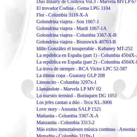
Duo Irizarry de Cordova Vol.3 - Marvela MVLP 67
El trovador Codina - Gema LPG 1104
Flor - Columbia 3118-X-A
Golondrina viajera - Son 1067-1
Golondrina viajera - Mardi 1067-1A
Golondrina viajera - Columbia 3367-X-B
Golondrina viajera - Brunswick 40703-B
Idilio González el insuperable - Kubaney MT-252
La república en España (part 1) - Columbia 4504X
La república en España (part 2) - Columbia 4504X
La trova de siempre - RCA Victor LPC 52-587
La última copa - Guarany GLP 208
Limoncito - Columbia 3297x-1
Llamándote - Marvela LP MV 02
Lo nuestro terminó - Borinquen DG 1051
Los jefes cantan a dúo - Teca XL-3006
Love story - Ansonia SALP 1521
Mañanita - Columbia 3367-X-A
Manzanita - Columbia 3313-2
Más exitos inmortalesen música continua - Ansoni
Menudita - Columbia 3119x-1