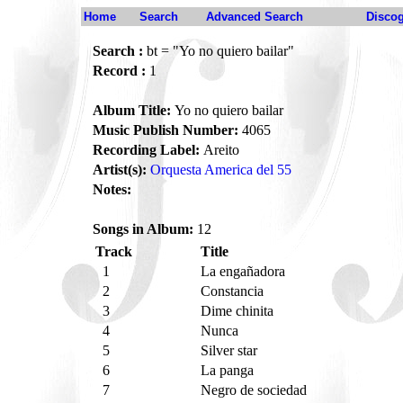
Home
Search
Advanced Search
Disco
Search :
bt = "Yo no quiero bailar"
Record :
1
Album Title:
Yo no quiero bailar
Music Publish Number:
4065
Recording Label:
Areito
Artist(s):
Orquesta America del 55
Notes:
Songs in Album:
12
Track
Title
1
La engañadora
2
Constancia
3
Dime chinita
4
Nunca
5
Silver star
6
La panga
7
Negro de sociedad