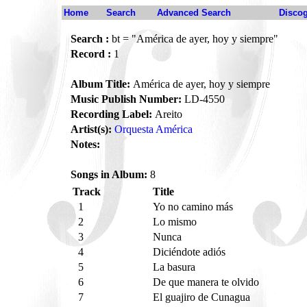
Home
Search
Advanced Search
Disco
Search :
bt = "América de ayer, hoy y siempre"
Record :
1
Album Title:
América de ayer, hoy y siempre
Music Publish Number:
LD-4550
Recording Label:
Areito
Artist(s):
Orquesta América
Notes:
Songs in Album:
8
Track
Title
1
Yo no camino más
2
Lo mismo
3
Nunca
4
Diciéndote adiós
5
La basura
6
De que manera te olvido
7
El guajiro de Cunagua