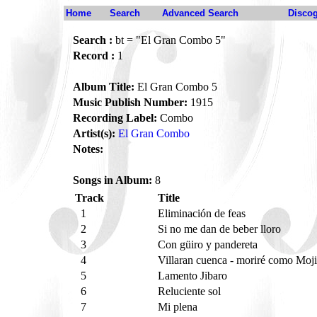
Home
Search
Advanced Search
Disco
Search :
bt = "El Gran Combo 5"
Record :
1
Album Title:
El Gran Combo 5
Music Publish Number:
1915
Recording Label:
Combo
Artist(s):
El Gran Combo
Notes:
Songs in Album:
8
Track
Title
1
Eliminación de feas
2
Si no me dan de beber lloro
3
Con güiro y pandereta
4
Villaran cuenca - moriré como Moj
5
Lamento Jibaro
6
Reluciente sol
7
Mi plena