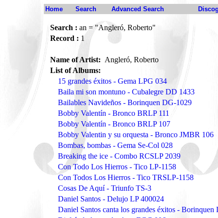
Home
Search
Advanced Search
Disco
Search :
an = "Angleró, Roberto"
Record :
1
Name of Artist:
Angleró, Roberto
List of Albums:
15 grandes éxitos - Gema LPG 034
Baila mi son montuno - Cubalegre DD 1433
Bailables Navideños - Borinquen DG-1029
Bobby Valentín - Bronco BRLP 111
Bobby Valentín - Bronco BRLP 107
Bobby Valentin y su orquesta - Bronco JMBR 106
Bombas, bombas - Gema Se-Col 028
Breaking the ice - Combo RCSLP 2039
Con Todo Los Hierros - Tico LP-1158
Con Todos Los Hierros - Tico TRSLP-1158
Cosas De Aquí - Triunfo TS-3
Daniel Santos - Delujo LP 400024
Daniel Santos canta los grandes éxitos - Borinque