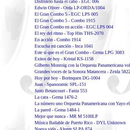
Disfrútelo hasta el cabo - EGC 006
Edwin Oliver - Orda LP-ORDA/1004
El Gran Combo 5 - EGC LPS 005
El Gran Combo 5 - Combo 1915
El Gran Combo en acción - EGC LPS 004
El rey del ritmo - Top Hits THS-2070
En acción - Combo 1914
Escucha mi canción - Inca 1041
Este si que es el Gran Combo - Gema LPG 3083
Exitos de hoy - Kristal KS-1158
Gilberto Monroig con la Orquesta Panamericana v
Grandes voces de la Sonora Matancera - Zeida 582
Hoy por hoy - Borinquen DG-1004
Juan - Spanoramic SPL-151
Justo Betancourt - Fania 553
La cara - Gema 1476-2
La número uno Orquesta Panamericana con Yayo e
La pared - Gema 1484-1
Mejor que nunca - MR M 5100LP
Música Bailable de Puerto Rico - DYL Unknown
Nueva vida - Alegre SLPA 874