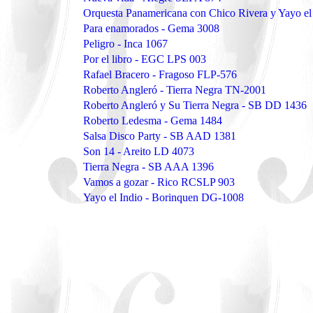
Orquesta Panamericana con Chico Rivera y Yayo el
Para enamorados - Gema 3008
Peligro - Inca 1067
Por el libro - EGC LPS 003
Rafael Bracero - Fragoso FLP-576
Roberto Angleró - Tierra Negra TN-2001
Roberto Angleró y Su Tierra Negra - SB DD 1436
Roberto Ledesma - Gema 1484
Salsa Disco Party - SB AAD 1381
Son 14 - Areito LD 4073
Tierra Negra - SB AAA 1396
Vamos a gozar - Rico RCSLP 903
Yayo el Indio - Borinquen DG-1008