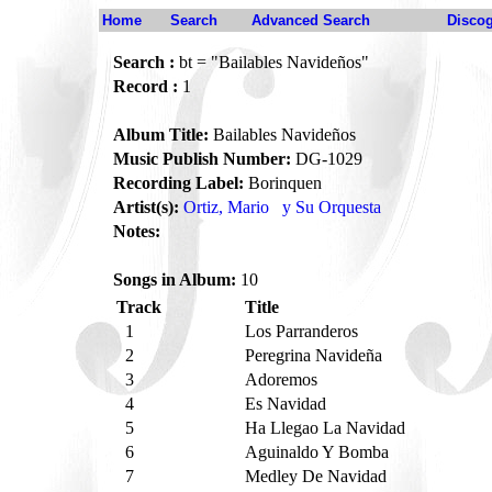
Home
Search
Advanced Search
Disco
Search :
bt = "Bailables Navideños"
Record :
1
Album Title:
Bailables Navideños
Music Publish Number:
DG-1029
Recording Label:
Borinquen
Artist(s):
Ortiz, Mario
y Su Orquesta
Notes:
Songs in Album:
10
Track
Title
1
Los Parranderos
2
Peregrina Navideña
3
Adoremos
4
Es Navidad
5
Ha Llegao La Navidad
6
Aguinaldo Y Bomba
7
Medley De Navidad