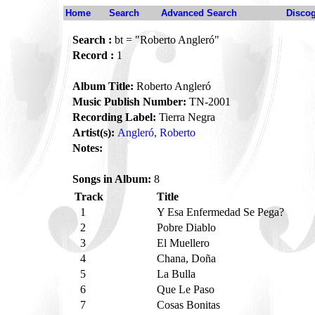
Home
Search
Advanced Search
Disco
Search :
bt = "Roberto Angleró"
Record :
1
Album Title:
Roberto Angleró
Music Publish Number:
TN-2001
Recording Label:
Tierra Negra
Artist(s):
Angleró, Roberto
Notes:
Songs in Album:
8
Track
Title
1
Y Esa Enfermedad Se Pega?
2
Pobre Diablo
3
El Muellero
4
Chana, Doña
5
La Bulla
6
Que Le Paso
7
Cosas Bonitas